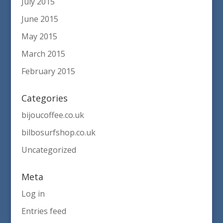
July 2015
June 2015
May 2015
March 2015
February 2015
Categories
bijoucoffee.co.uk
bilbosurfshop.co.uk
Uncategorized
Meta
Log in
Entries feed