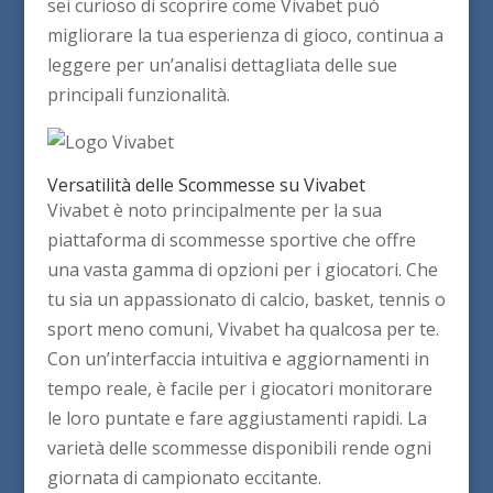
sei curioso di scoprire come Vivabet può
migliorare la tua esperienza di gioco, continua a
leggere per un’analisi dettagliata delle sue
principali funzionalità.
Versatilità delle Scommesse su Vivabet
Vivabet è noto principalmente per la sua
piattaforma di scommesse sportive che offre
una vasta gamma di opzioni per i giocatori. Che
tu sia un appassionato di calcio, basket, tennis o
sport meno comuni, Vivabet ha qualcosa per te.
Con un’interfaccia intuitiva e aggiornamenti in
tempo reale, è facile per i giocatori monitorare
le loro puntate e fare aggiustamenti rapidi. La
varietà delle scommesse disponibili rende ogni
giornata di campionato eccitante.