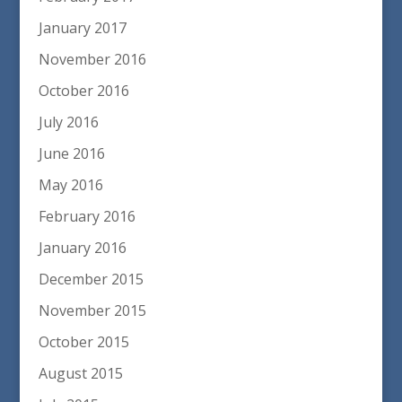
January 2017
November 2016
October 2016
July 2016
June 2016
May 2016
February 2016
January 2016
December 2015
November 2015
October 2015
August 2015