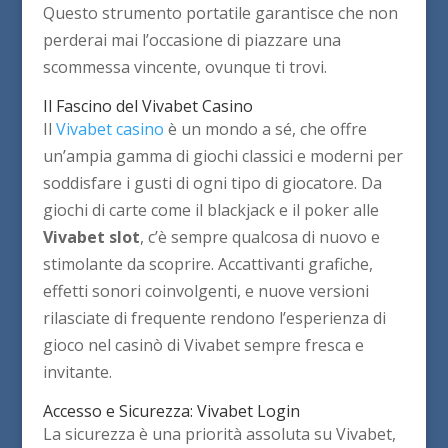
Questo strumento portatile garantisce che non
perderai mai l’occasione di piazzare una
scommessa vincente, ovunque ti trovi.
Il Fascino del Vivabet Casino
Il
Vivabet casino
è un mondo a sé, che offre
un’ampia gamma di giochi classici e moderni per
soddisfare i gusti di ogni tipo di giocatore. Da
giochi di carte come il blackjack e il poker alle
Vivabet slot
, c’è sempre qualcosa di nuovo e
stimolante da scoprire. Accattivanti grafiche,
effetti sonori coinvolgenti, e nuove versioni
rilasciate di frequente rendono l’esperienza di
gioco nel casinò di Vivabet sempre fresca e
invitante.
Accesso e Sicurezza: Vivabet Login
La sicurezza è una priorità assoluta su Vivabet,