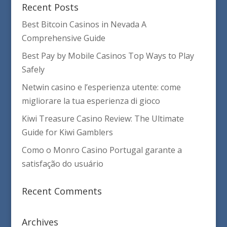
Recent Posts
Best Bitcoin Casinos in Nevada A
Comprehensive Guide
Best Pay by Mobile Casinos Top Ways to Play
Safely
Netwin casino e l’esperienza utente: come
migliorare la tua esperienza di gioco
Kiwi Treasure Casino Review: The Ultimate
Guide for Kiwi Gamblers
Como o Monro Casino Portugal garante a
satisfação do usuário
Recent Comments
Archives