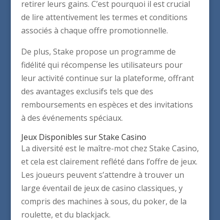
retirer leurs gains. C’est pourquoi il est crucial
de lire attentivement les termes et conditions
associés à chaque offre promotionnelle.
De plus, Stake propose un programme de
fidélité qui récompense les utilisateurs pour
leur activité continue sur la plateforme, offrant
des avantages exclusifs tels que des
remboursements en espèces et des invitations
à des événements spéciaux.
Jeux Disponibles sur Stake Casino
La diversité est le maître-mot chez Stake Casino,
et cela est clairement reflété dans l’offre de jeux.
Les joueurs peuvent s’attendre à trouver un
large éventail de jeux de casino classiques, y
compris des machines à sous, du poker, de la
roulette, et du blackjack.