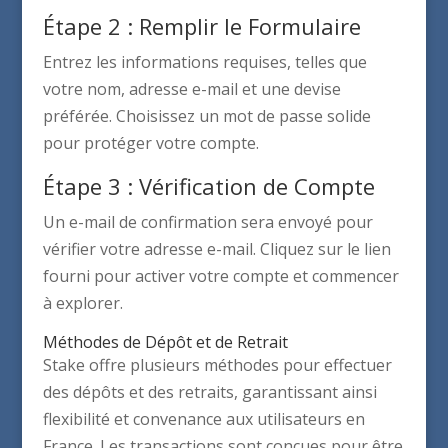
Étape 2 : Remplir le Formulaire
Entrez les informations requises, telles que
votre nom, adresse e-mail et une devise
préférée. Choisissez un mot de passe solide
pour protéger votre compte.
Étape 3 : Vérification de Compte
Un e-mail de confirmation sera envoyé pour
vérifier votre adresse e-mail. Cliquez sur le lien
fourni pour activer votre compte et commencer
à explorer.
Méthodes de Dépôt et de Retrait
Stake offre plusieurs méthodes pour effectuer
des dépôts et des retraits, garantissant ainsi
flexibilité et convenance aux utilisateurs en
France. Les transactions sont conçues pour être