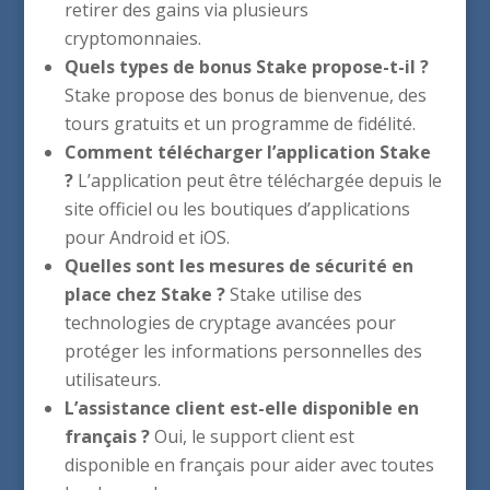
retirer des gains via plusieurs
cryptomonnaies.
Quels types de bonus Stake propose-t-il ?
Stake propose des bonus de bienvenue, des
tours gratuits et un programme de fidélité.
Comment télécharger l’application Stake
?
L’application peut être téléchargée depuis le
site officiel ou les boutiques d’applications
pour Android et iOS.
Quelles sont les mesures de sécurité en
place chez Stake ?
Stake utilise des
technologies de cryptage avancées pour
protéger les informations personnelles des
utilisateurs.
L’assistance client est-elle disponible en
français ?
Oui, le support client est
disponible en français pour aider avec toutes