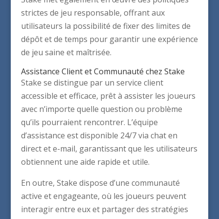
strictes de jeu responsable, offrant aux
utilisateurs la possibilité de fixer des limites de
dépôt et de temps pour garantir une expérience
de jeu saine et maîtrisée.
Assistance Client et Communauté chez Stake
Stake se distingue par un service client
accessible et efficace, prêt à assister les joueurs
avec n’importe quelle question ou problème
qu’ils pourraient rencontrer. L’équipe
d’assistance est disponible 24/7 via chat en
direct et e-mail, garantissant que les utilisateurs
obtiennent une aide rapide et utile.
En outre, Stake dispose d’une communauté
active et engageante, où les joueurs peuvent
interagir entre eux et partager des stratégies