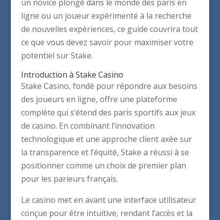
un novice plongé dans le monde des paris en
ligne ou un joueur expérimenté à la recherche
de nouvelles expériences, ce guide couvrira tout
ce que vous devez savoir pour maximiser votre
potentiel sur Stake.
Introduction à Stake Casino
Stake Casino, fondé pour répondre aux besoins
des joueurs en ligne, offre une plateforme
complète qui s’étend des paris sportifs aux jeux
de casino. En combinant l’innovation
technologique et une approche client axée sur
la transparence et l’équité, Stake a réussi à se
positionner comme un choix de premier plan
pour les parieurs français.
Le casino met en avant une interface utilisateur
conçue pour être intuitive, rendant l’accès et la