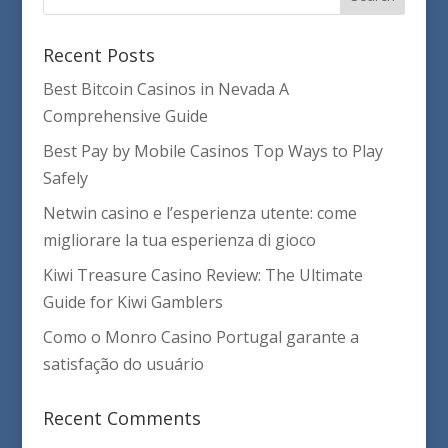
Recent Posts
Best Bitcoin Casinos in Nevada A
Comprehensive Guide
Best Pay by Mobile Casinos Top Ways to Play
Safely
Netwin casino e l’esperienza utente: come
migliorare la tua esperienza di gioco
Kiwi Treasure Casino Review: The Ultimate
Guide for Kiwi Gamblers
Como o Monro Casino Portugal garante a
satisfação do usuário
Recent Comments