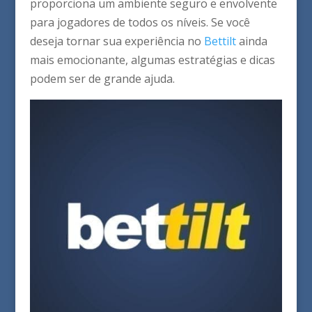
proporciona um ambiente seguro e envolvente
para jogadores de todos os níveis. Se você
deseja tornar sua experiência no
Bettilt
ainda
mais emocionante, algumas estratégias e dicas
podem ser de grande ajuda.