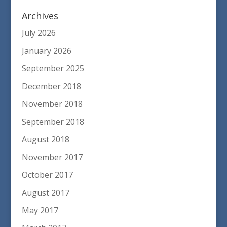
Archives
July 2026
January 2026
September 2025
December 2018
November 2018
September 2018
August 2018
November 2017
October 2017
August 2017
May 2017