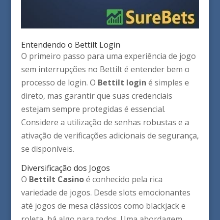
Entendendo o Bettilt Login
O primeiro passo para uma experiência de jogo
sem interrupções no Bettilt é entender bem o
processo de login. O
Bettilt login
é simples e
direto, mas garantir que suas credenciais
estejam sempre protegidas é essencial.
Considere a utilização de senhas robustas e a
ativação de verificações adicionais de segurança,
se disponíveis.
Diversificação dos Jogos
O
Bettilt Casino
é conhecido pela rica
variedade de jogos. Desde slots emocionantes
até jogos de mesa clássicos como blackjack e
roleta, há algo para todos. Uma abordagem