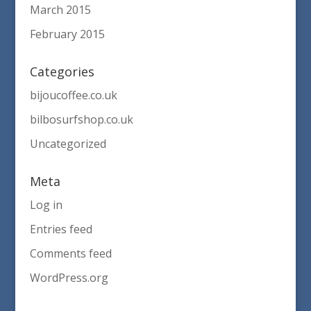
March 2015
February 2015
Categories
bijoucoffee.co.uk
bilbosurfshop.co.uk
Uncategorized
Meta
Log in
Entries feed
Comments feed
WordPress.org