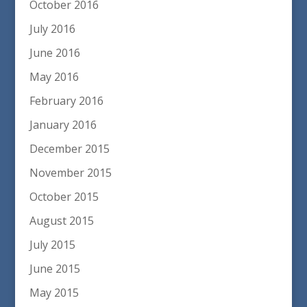
October 2016
July 2016
June 2016
May 2016
February 2016
January 2016
December 2015
November 2015
October 2015
August 2015
July 2015
June 2015
May 2015