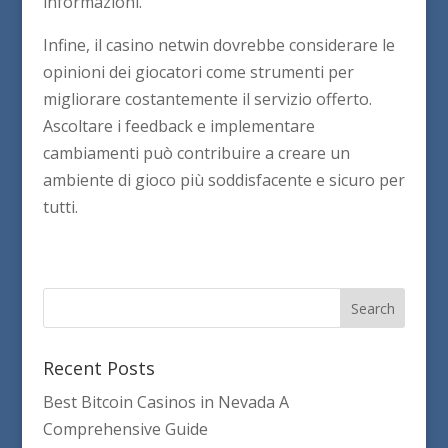
informazioni.
Infine, il casino netwin dovrebbe considerare le
opinioni dei giocatori come strumenti per
migliorare costantemente il servizio offerto.
Ascoltare i feedback e implementare
cambiamenti può contribuire a creare un
ambiente di gioco più soddisfacente e sicuro per
tutti.
Recent Posts
Best Bitcoin Casinos in Nevada A
Comprehensive Guide