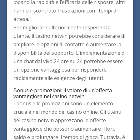
lodano la rapidità e l’efficacia delle risposte, altri
hanno riscontrato frustrazioni con i tempi di
attesa.
Per migliorare ulteriormente l’esperienza
utente, il casino netwin potrebbe considerare di
ampliare le opzioni di contatto e aumentare la
disponibilità del supporto. L’implementazione di
una chat dal vivo 24 ore su 24 potrebbe essere
un’opzione vantaggiosa per rispondere
rapidamente alle esigenze degli utenti.
Bonus e promozioni: il valore di un’offerta
vantaggiosa nel casino netwin
I bonus e le promozioni sono un elemento
cruciale nel mondo dei casino online. Gli utenti
del casino netwin apprezzano le offerte
vantaggiose che possono aumentare il loro
saldo e prolungare il tempo di gioco. Tuttavia, è