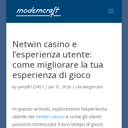
Netwin casino e
l’esperienza utente:
come migliorare la tua
esperienza di gioco
by
yanz@123457
|
Jan 31, 2026
|
Uncategorized
In questo articolo, esploreremo l’esperienza
utente nel
netwin casino
e come gli utenti
possono ottimizzare il loro tempo di gioco.